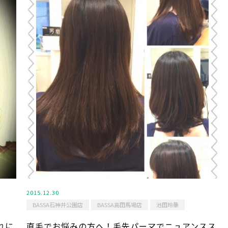
2015.12.30
BASSA石神井公園店
BASSA高田馬場店
池田玲華
れに
直毛でお悩みの方へ！毛先パーマでニュアンスス