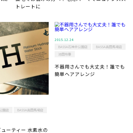
トレートに
2015.12.24
BASSA石神井公園店
BASSA高田馬場店
池田玲華
不器用さんでも大丈夫！誰でも
簡単ヘアアレンジ
井公園店
BASSA高田馬場店
ューティー 水素水の