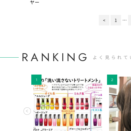
ヤー
…
<
1
RANKING
よく見られて