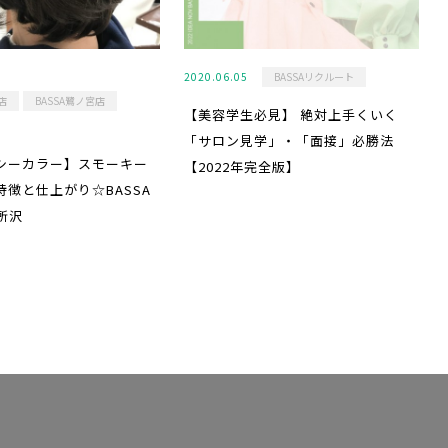
2020.06.05
BASSAリクルート
店
BASSA鷺ノ宮店
【美容学生必見】 絶対上手くいく
「サロン見学」・「面接」必勝法
シーカラー】スモーキー
【2022年完全版】
特徴と仕上がり☆BASSA
所沢