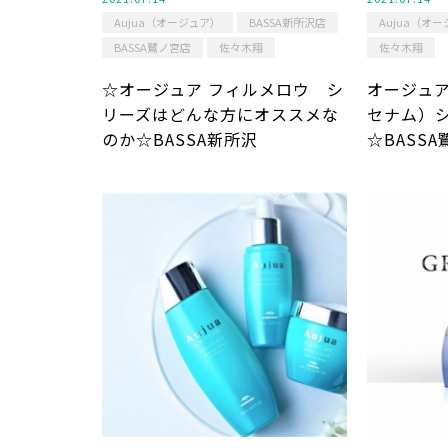
Aujua（オージュア）
BASSA新所沢店
Aujua（オ
BASSA鷺ノ宮店
佐々木翔
佐々木翔
☆オージュア フィルメロウ シ
オージュア
リーズはどんな方にオススメな
セナム）
のか☆BASSA新所沢
☆BASS