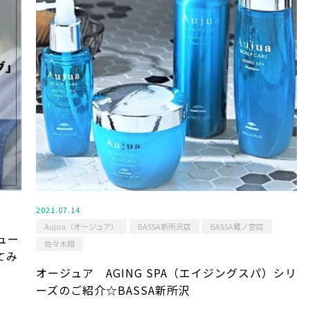
2021.07.14
Aujua（オージュア）
BASSA新所沢店
BASSA鷺ノ宮店
ュー
佐々木翔
てみ
オージュア AGING SPA（エイジングスパ）シリ
ーズのご紹介☆BASSA新所沢