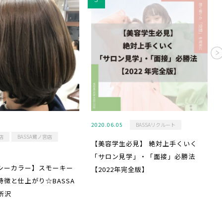
2020.06.05
BASSAリクルート
店
BASSA鷺ノ宮店
【美容学生必見】 絶対上手くいく
「サロン見学」・「面接」必勝法
シーカラー】スモーキー
【2022年完全版】
特徴と仕上がり☆BASSA
所沢