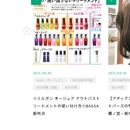
2021.06.20
2021.06.20
Aujua（オージュア）
BASSA新所沢店
BASSA新所沢
BASSA鷺ノ宮店
佐々木翔
佐々木翔
☆ミルボン オージュア アウトバスト
【アディク
リートメントの使い分け方☆BASSA
トパーズの
新所沢
鷺ノ宮・新