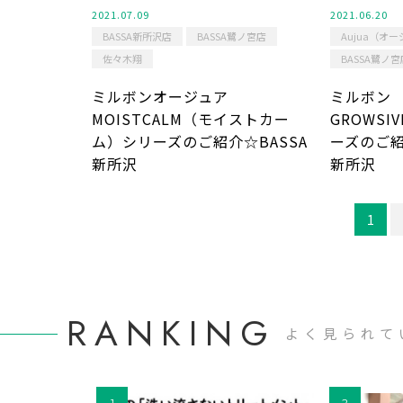
2021.07.09
2021.06.20
BASSA新所沢店
BASSA鷺ノ宮店
Aujua（オ
佐々木翔
BASSA鷺ノ宮
ミルボンオージュア
ミルボン
MOISTCALM（モイストカー
GROWS
ム）シリーズのご紹介☆BASSA
ーズのご紹
新所沢
新所沢
1
RANKING
よく見られて