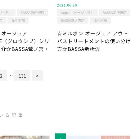
2021.06.20
ージュア）
BASSA新所沢店
Aujua（オージュア）
BASSA新所沢店
店
佐々木翔
BASSA鷺ノ宮店
佐々木翔
 オージュア
☆ミルボン オージュア アウト
IVE（グロウシブ）シリ
バストリートメントの使い分け
介☆BASSA鷺ノ宮・
方☆BASSA新所沢
…
2
131
>
いる記事