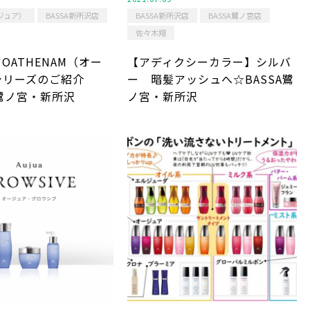
ージュア）
BASSA新所沢店
BASSA新所沢店
BASSA鷺ノ宮店
佐々木翔
OATHENAM（オー
【アディクシーカラー】シルバ
シリーズのご紹介
ー 暗髪アッシュへ☆BASSA鷺
A鷺ノ宮・新所沢
ノ宮・新所沢