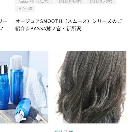
Aujua（オージュア）
BASSA新所沢店
BASSA鷺ノ宮店
佐々木翔
リー
オージュアSMOOTH（スムース）シリーズのご
ノ
紹介☆BASSA鷺ノ宮・新所沢
2021.07.09