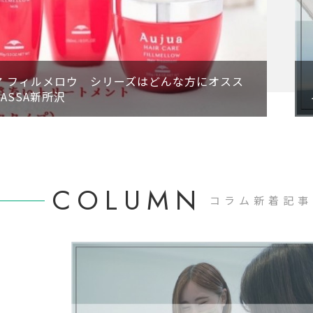
ア フィルメロウ シリーズはどんな方にオスス
ASSA新所沢
COLUMN
コラム新着記事