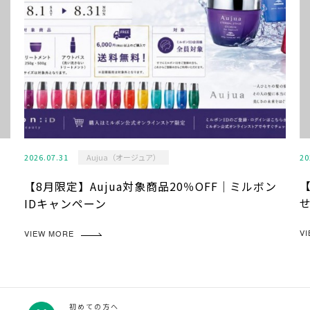
2026.07.31
Aujua（オージュア）
20
】
【8月限定】Aujua対象商品20％OFF｜ミルボン
IDキャンペーン
V
VIEW MORE
初めての方へ