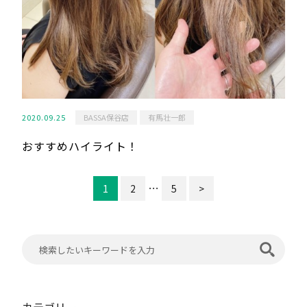
2020.09.25
BASSA保谷店
有馬壮一郎
おすすめハイライト！
…
1
2
5
>