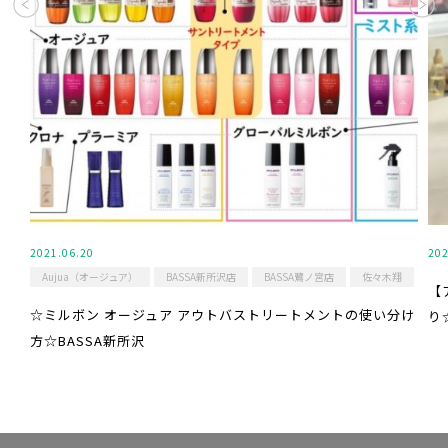
2021.06.20
202
Aujua（オージュア）
BASSA新所沢店
BASSA鷺ノ宮店
佐々木翔
【
☆ミルボン オージュア アウトバストリートメントの使い分け
り
方☆BASSA新所沢