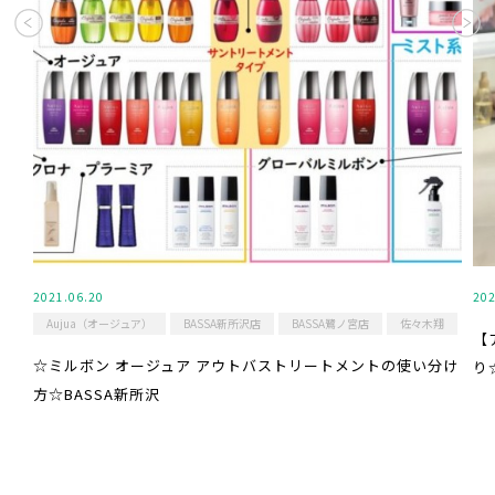
2021.06.20
202
Aujua（オージュア）
BASSA新所沢店
BASSA鷺ノ宮店
佐々木翔
【
☆ミルボン オージュア アウトバストリートメントの使い分け
り
方☆BASSA新所沢