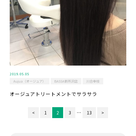
2019.05.05
Aujua（オージュア）
BASSA新所沢店
川合幸枝
オージュアトリートメントでサラサラ
…
<
1
2
3
13
>