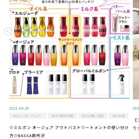
2021.06.20
202
Aujua（オージュア）
BASSA新所沢店
BASSA鷺ノ宮店
佐々木翔
【
☆ミルボン オージュア アウトバストリートメントの使い分け
り
方☆BASSA新所沢