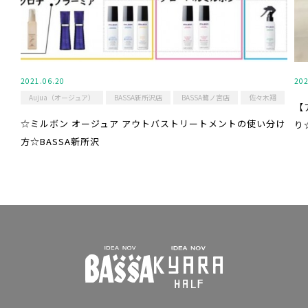
2021.06.20
202
Aujua（オージュア）
BASSA新所沢店
BASSA鷺ノ宮店
佐々木翔
【
☆ミルボン オージュア アウトバストリートメントの使い分け
り
方☆BASSA新所沢