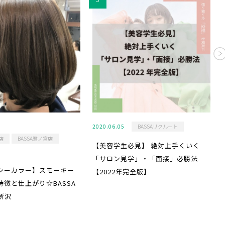
2020.06.05
BASSAリクルート
店
BASSA鷺ノ宮店
【美容学生必見】 絶対上手くいく
「サロン見学」・「面接」必勝法
シーカラー】スモーキー
【2022年完全版】
特徴と仕上がり☆BASSA
所沢