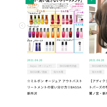
2021.06.20
2021.06.20
Aujua（オージュア）
BASSA新所沢店
BASSA新所沢
BASSA鷺ノ宮店
佐々木翔
佐々木翔
☆ミルボン オージュア アウトバスト
【アディク
リートメントの使い分け方☆BASSA
トパーズの
新所沢
鷺ノ宮・新