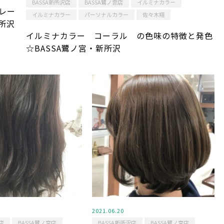
BASSA新所沢店
BASSA鷺ノ宮店
イルミナカラー
レー
イルミナカラー
パーソナルカラー
佐々木翔
所沢
イルミナカラー コーラル の色味の特徴と発色
☆BASSA鷺ノ宮・新所沢
2021.06.20
店
BASSA鷺ノ宮店
BASSA新所沢店
BASSA鷺ノ宮店