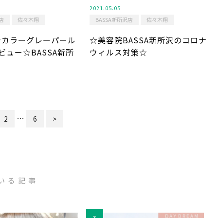
2021.05.05
店
佐々木翔
BASSA新所沢店
佐々木翔
シカラーグレーパール
☆美容院BASSA新所沢のコロナ
ビュー☆BASSA新所
ウィルス対策☆
…
2
6
>
いる記事