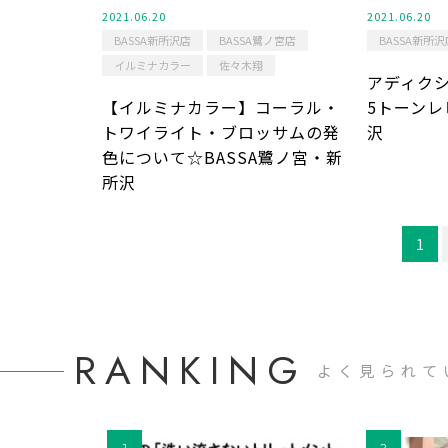
2021.06.20
2021.06.20
BASSA新所沢店
BASSA鷺ノ宮店
BASSA新所沢
イルミナカラー
佐々木翔
アディク
【イルミナカラー】コーラル・
5トーンレ
トワイライト・ブロッサムの発
沢
色について☆BASSA鷺ノ宮・新
所沢
1
RANKING
よく見られて