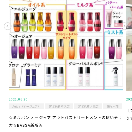
2021.06.20
202
Aujua（オージュア）
BASSA新所沢店
BASSA鷺ノ宮店
佐々木翔
【
☆ミルボン オージュア アウトバストリートメントの使い分け
り
方☆BASSA新所沢