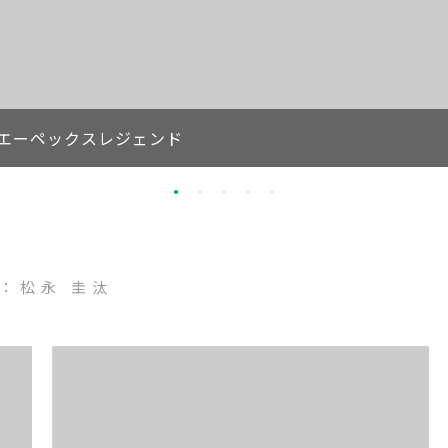
エーペックスレジェンド
：松永 圭汰