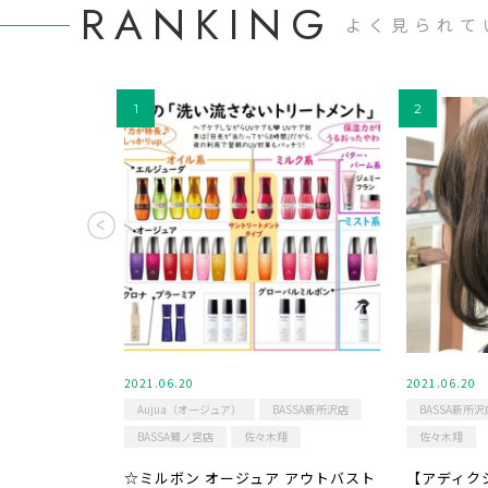
RANKING
よく見られて
2021.06.20
2021.06.20
Aujua（オージュア）
BASSA新所沢店
BASSA新所沢
BASSA鷺ノ宮店
佐々木翔
佐々木翔
☆ミルボン オージュア アウトバスト
【アディク