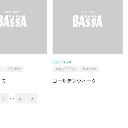
2020.04.28
松永 圭汰
BASSA所沢店
松永 圭汰
けて
ゴールデンウィーク
…
2
5
>