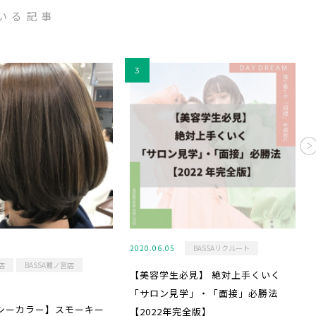
いる記事
2020.06.05
BASSAリクルート
店
BASSA鷺ノ宮店
【美容学生必見】 絶対上手くいく
「サロン見学」・「面接」必勝法
シーカラー】スモーキー
【2022年完全版】