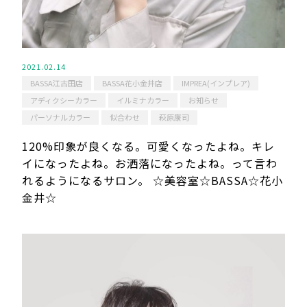
2021.02.14
BASSA江古田店
BASSA花小金井店
IMPREA(インプレア)
アディクシーカラー
イルミナカラー
お知らせ
パーソナルカラー
似合わせ
萩原康司
120%印象が良くなる。可愛くなったよね。キレ
イになったよね。お洒落になったよね。って言わ
れるようになるサロン。 ☆美容室☆BASSA☆花小
金井☆