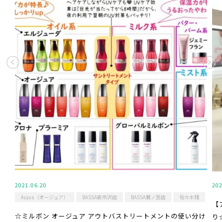
2021.06.20
202
Aujua（オージュア）
BASSA新所沢店
BASSA鷺ノ宮店
佐々木翔
【
☆ミルボン オージュア アウトバストリートメントの使い分け
り