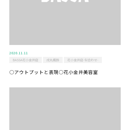
2020.11.11
BASSA花小金井店
戌丸楓鈴
花小金井店-似合わせ-
○アウトプットと表現○花小金井美容室