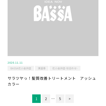
2020.11.11
BASSA花小金井店
濱遥季
花小金井店-似合わせ-
サラツヤっ！髪質改善トリートメント アッシュ
カラー
…
1
2
5
>