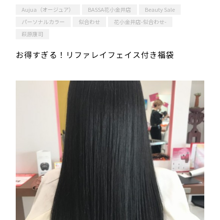
Aujua（オージュア）
BASSA花小金井店
Beauty Sale
パーソナルカラー
似合わせ
花小金井店-似合わせ-
萩原康司
お得すぎる！リファレイフェイス付き福袋