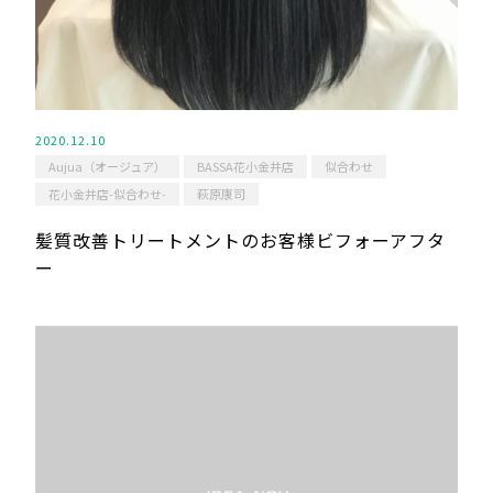
2020.12.10
Aujua（オージュア）
BASSA花小金井店
似合わせ
花小金井店-似合わせ-
萩原康司
髪質改善トリートメントのお客様ビフォーアフタ
ー