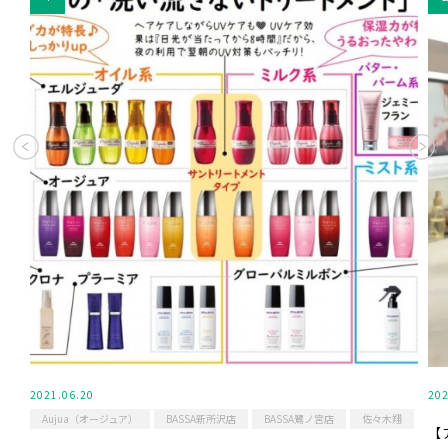
2021.06.20
202
Aujua（オージュア）
BASSA新所沢店
BASSA鷺ノ宮店
佐々木翔
【