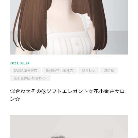
2021.02.14
BASSA国分寺店
BASSA花小金井店
似合わせ
渡辺岳
花小金井店-似合わせ-
似合わせその⑤ソフトエレガント☆花小金井サロ
ン☆