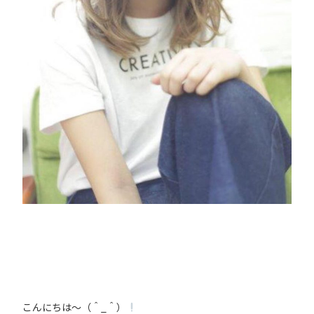
こんにちは〜（＾_＾）