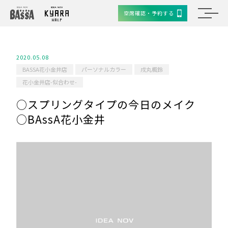
空席確認・予約する
2020.05.08
BASSA花小金井店
パーソナルカラー
戌丸楓鈴
花小金井店-似合わせ-
○スプリングタイプの今日のメイク
○BAssA花小金井