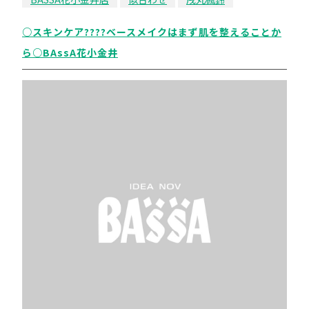
○スキンケア????ベースメイクはまず肌を整えることか
ら○BAssA花小金井