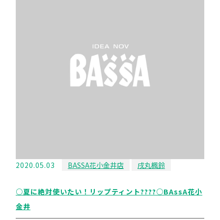
2020.05.03
BASSA花小金井店
戌丸楓鈴
○夏に絶対使いたい！リップティント????○BAssA花小
金井