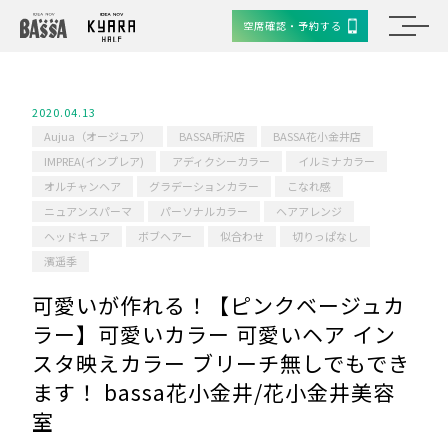
空席確認・予約する
2020.04.13
Aujua（オージュア）
BASSA所沢店
BASSA花小金井店
IMPREA(インプレア)
アディクシーカラー
イルミナカラー
オルチャンヘア
グラデーションカラー
こなれ感
ニュアンスパーマ
パーソナルカラー
ヘアアレンジ
ヘッドキュア
ボブヘアー
似合わせ
切りっぱなし
濱遥季
可愛いが作れる！【ピンクベージュカ
ラー】可愛いカラー 可愛いヘア イン
スタ映えカラー ブリーチ無しでもでき
ます！ bassa花小金井/花小金井美容
室