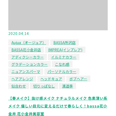
2020.04.14
Aujua（オージュア）
BASSA所沢店
BASSA花小金井店
IMPREA(インプレア)
アディクシーカラー
イルミナカラー
グラデーションカラー
こなれ感
ニュアンスパーマ
パーソナルカラー
ヘアアレンジ
ヘッドキュア
ボブヘアー
似合わせ
切りっぱなし
濱遥季
【春メイク】抜け感メイク ナチュラルメイク 色素薄い系
メイク 優しい目元に変えるだけで春らしく！bassa花小
金井 花小金井美容室