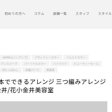
初めての方へ
コラム
店舗一覧
スタッフ
スタイル
IMPREA(インプレア)
アディクシーカラー
イルミナカラー
ュアンスパーマ
パーソナルカラー
ハイライト
ビューティーセール
切りっぱなし
前髪パーマ
濱遥季
本でできるアレンジ 三つ編みアレンジ
金井/花小金井美容室