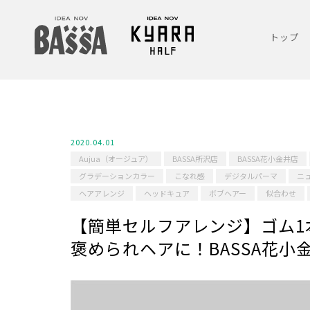
トップ
2020.04.01
Aujua（オージュア）
BASSA所沢店
BASSA花小金井店
グラデーションカラー
こなれ感
デジタルパーマ
ニ
ヘアアレンジ
ヘッドキュア
ボブヘアー
似合わせ
【簡単セルフアレンジ】ゴム1
褒められヘアに！BASSA花小