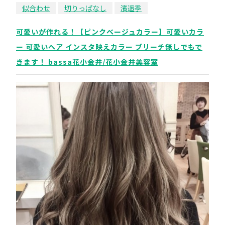
似合わせ
切りっぱなし
濱遥季
可愛いが作れる！【ピンクベージュカラー】可愛いカラ
ー 可愛いヘア インスタ映えカラー ブリーチ無しでもで
きます！ bassa花小金井/花小金井美容室