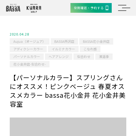
空席確認・予約する
2020.04.28
Aujua（オージュア）
BASSA所沢店
BASSA花小金井店
アディクシーカラー
イルミナカラー
こなれ感
パーソナルカラー
ヘアアレンジ
似合わせ
濱遥季
花小金井店-似合わせ-
【パーソナルカラー】スプリングさん
にオススメ！ピンクベージュ 春夏オス
スメカラー bassa花小金井 花小金井美
容室