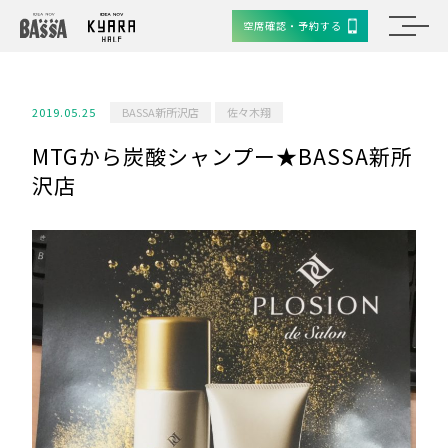
空席確認・予約する
2019.05.25
BASSA新所沢店
佐々木翔
MTGから炭酸シャンプー★BASSA新所
沢店