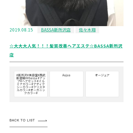
2019.08.15
BASSA新所沢店
佐々木翔
☆大大大人気！！！髪質改善ヘアエステ☆BASSA新所沢
店
#新所沢#美容室#西武
Aujua
オージュア
新宿線##bassa #アッ
プ#ヘアセット#イル
ミナカラー#アディク
シーカラー#クリスタ
ルカラー#オーガニッ
クカラー#
BACK TO LIST