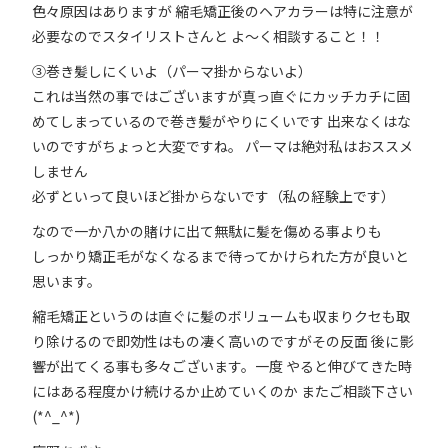
色々原因はありますが 縮毛矯正後のヘアカラーは特に注意が
必要なのでスタイリストさんと よ～く相談すること！！
③巻き髪しにくいよ（パーマ掛からないよ）
これは当然の事ではございますが真っ直ぐにカッチカチに固
めてしまっているので巻き髪がやりにくいです 出来なくはな
いのですがちょっと大変ですね。 パーマは絶対私はおススメ
しません
必ずといって良いほど掛からないです（私の経験上です）
なので一か八かの賭けに出て無駄に髪を傷める事よりも
しっかり矯正毛がなくなるまで待ってかけられた方が良いと
思います。
縮毛矯正というのは直ぐに髪のボリュームも収まりクセも取
り除けるので即効性はもの凄く高いのですがその反面 後に影
響が出てくる事も多々ございます。一度 やると伸びてきた時
にはある程度かけ続けるか止めていくのか またご相談下さい
(*^_^*)