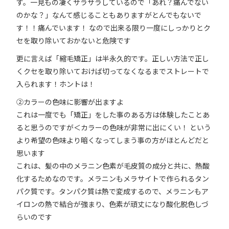
す。一見もの凄くサラサラしているので「あれ？痛んでない
のかな？」なんて感じることもありますがとんでもないで
す！！痛んでいます！ なので出来る限り一度にしっかりとク
セを取り除いておかないと危険です
更に言えば「縮毛矯正」は半永久的です。正しい方法で正し
くクセを取り除いておけば切ってなくなるまでストレートで
入られます！ホントは！
②カラーの色味に影響が出ますよ
これは一度でも「矯正」をした事のある方は体験したことあ
ると思うのですが＜カラーの色味が非常に出にくい！ という
より希望の色味より暗くなってしまう事の方がほとんどだと
思います
これは、髪の中のメラニン色素が毛皮質の成分と共に、熱酸
化するためなのです。メラニンもメラサイトで作られるタン
パク質です。タンパク質は熱で変成するので、メラニンもア
イロンの熱で結合が強まり、色素が頑丈になり酸化脱色しづ
らいのです