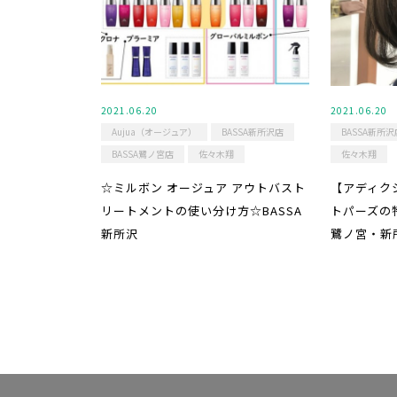
2021.06.20
2021.06.20
Aujua（オージュア）
BASSA新所沢店
BASSA新所沢
BASSA鷺ノ宮店
佐々木翔
佐々木翔
☆ミルボン オージュア アウトバスト
【アディク
リートメントの使い分け方☆BASSA
トパーズの
新所沢
鷺ノ宮・新