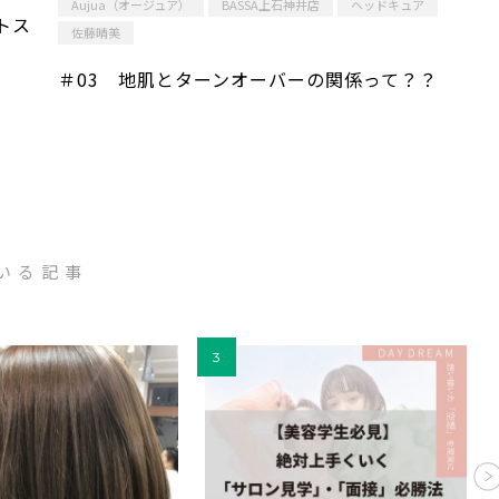
Aujua（オージュア）
BASSA上石神井店
ヘッドキュア
トス
佐藤晴美
＃03 地肌とターンオーバーの関係って？？
いる記事