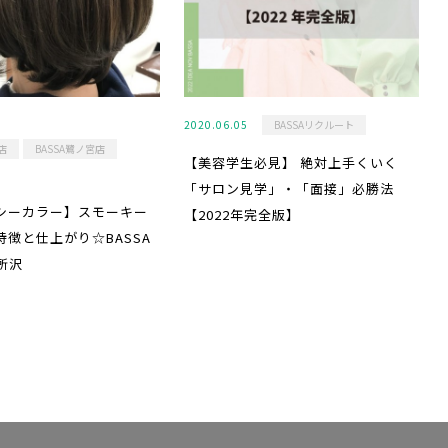
2020.06.05
BASSAリクルート
店
BASSA鷺ノ宮店
【美容学生必見】 絶対上手くいく
「サロン見学」・「面接」必勝法
シーカラー】スモーキー
【2022年完全版】
特徴と仕上がり☆BASSA
所沢