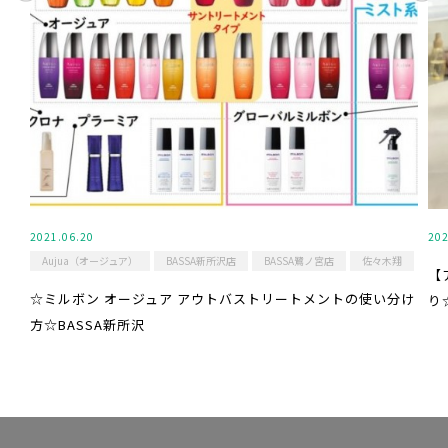
2021.06.20
202
Aujua（オージュア）
BASSA新所沢店
BASSA鷺ノ宮店
佐々木翔
【
☆ミルボン オージュア アウトバストリートメントの使い分け
り
方☆BASSA新所沢