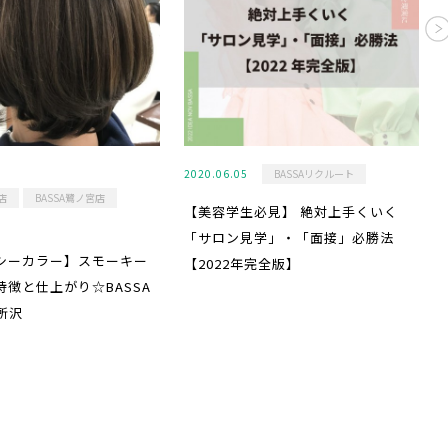
2020.06.05
BASSAリクルート
店
BASSA鷺ノ宮店
【美容学生必見】 絶対上手くいく
「サロン見学」・「面接」必勝法
シーカラー】スモーキー
【2022年完全版】
特徴と仕上がり☆BASSA
所沢