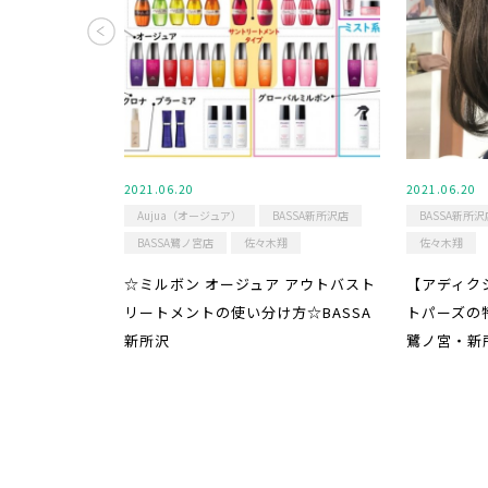
2021.06.20
2021.06.20
Aujua（オージュア）
BASSA新所沢店
BASSA新所沢
BASSA鷺ノ宮店
佐々木翔
佐々木翔
☆ミルボン オージュア アウトバスト
【アディク
リートメントの使い分け方☆BASSA
トパーズの
新所沢
鷺ノ宮・新