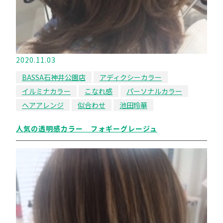
2020.11.03
BASSA石神井公園店
アディクシーカラー
イルミナカラー
こなれ感
パーソナルカラー
ヘアアレンジ
似合わせ
池田玲華
人気の透明感カラー フォギーグレージュ