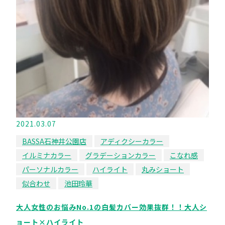
2021.03.07
BASSA石神井公園店
アディクシーカラー
イルミナカラー
グラデーションカラー
こなれ感
パーソナルカラー
ハイライト
丸みショート
似合わせ
池田玲華
大人女性のお悩みNo.1の白髪カバー効果抜群！！大人シ
ョート×ハイライト