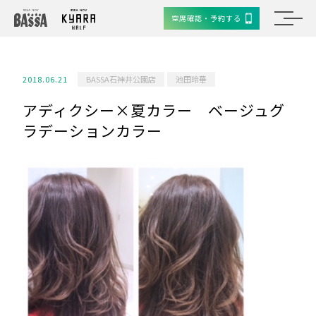
空席確認・予約する
2018.06.21
BASSA石神井公園店
池田玲華
アディクシー×夏カラー ベージュグ
ラデーションカラー