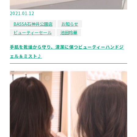
2021.01.12
BASSA石神井公園店
お知らせ
ビューティーセール
池田玲華
手肌を乾燥から守り、清潔に保つビューティーハンドジ
ェル＆ミスト♪