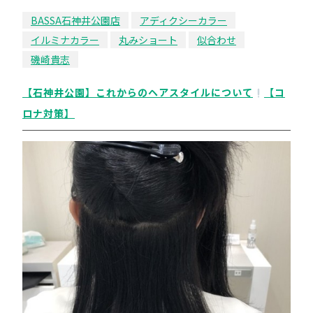
BASSA石神井公園店
アディクシーカラー
イルミナカラー
丸みショート
似合わせ
磯崎貴志
【石神井公園】これからのヘアスタイルについて
【コ
ロナ対策】