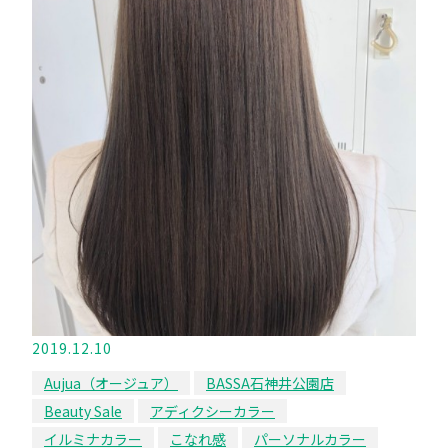
2019.12.10
Aujua（オージュア）
BASSA石神井公園店
Beauty Sale
アディクシーカラー
イルミナカラー
こなれ感
パーソナルカラー