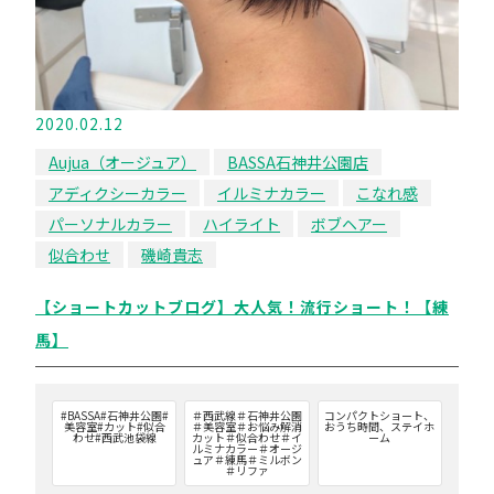
2020.02.12
Aujua（オージュア）
BASSA石神井公園店
アディクシーカラー
イルミナカラー
こなれ感
パーソナルカラー
ハイライト
ボブヘアー
似合わせ
磯崎貴志
【ショートカットブログ】大人気！流行ショート！【練
馬】
#BASSA#石神井公園#
＃西武線＃石神井公園
コンパクトショート、
美容室#カット#似合
＃美容室＃お悩み解消
おうち時間、ステイホ
わせ#西武池袋線
カット＃似合わせ＃イ
ーム
ルミナカラー＃オージ
ュア＃練馬＃ミルボン
＃リファ