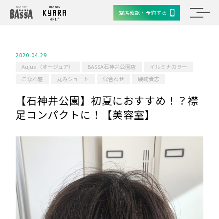
空席確認・予約する
2020.04.29
Aujua（オージュア）
BASSA石神井公園店
イルミナカラー
こなれ感
丸みショート
似合わせ
磯崎貴志
【石神井公園】初夏におすすめ！？襟
足コンパクトに！【美容室】