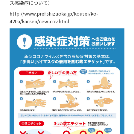
ス感染症について）
http://www.pref.shizuoka.jp/kousei/ko-
420a/kansen/new-cov.html