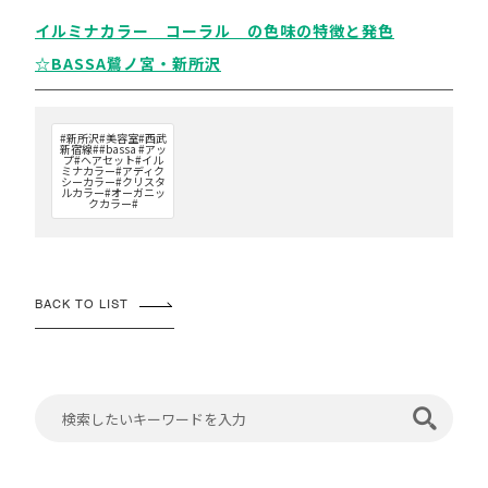
イルミナカラー コーラル の色味の特徴と発色
☆BASSA鷺ノ宮・新所沢
#新所沢#美容室#西武
新宿線##bassa #アッ
プ#ヘアセット#イル
ミナカラー#アディク
シーカラー#クリスタ
ルカラー#オーガニッ
クカラー#
BACK TO LIST