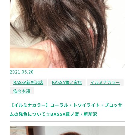
2021.06.20
BASSA新所沢店
BASSA鷺ノ宮店
イルミナカラー
佐々木翔
【イルミナカラー】コーラル・トワイライト・ブロッサ
ムの発色について☆BASSA鷺ノ宮・新所沢