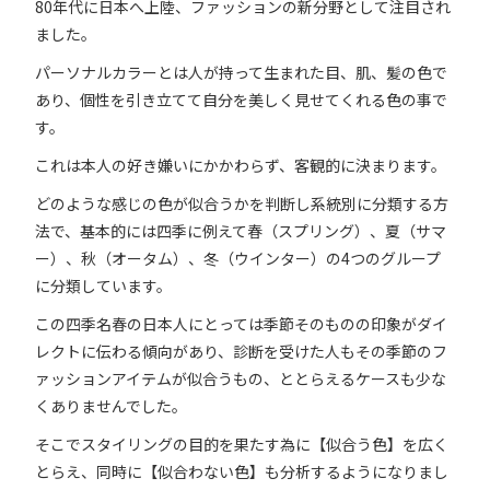
80年代に日本へ上陸、ファッションの新分野として注目され
ました。
パーソナルカラーとは人が持って生まれた目、肌、髪の色で
あり、個性を引き立てて自分を美しく見せてくれる色の事で
す。
これは本人の好き嫌いにかかわらず、客観的に決まります。
どのような感じの色が似合うかを判断し系統別に分類する方
法で、基本的には四季に例えて春（スプリング）、夏（サマ
ー）、秋（オータム）、冬（ウインター）の4つのグループ
に分類しています。
この四季名春の日本人にとっては季節そのものの印象がダイ
レクトに伝わる傾向があり、診断を受けた人もその季節のフ
ァッションアイテムが似合うもの、ととらえるケースも少な
くありませんでした。
そこでスタイリングの目的を果たす為に【似合う色】を広く
とらえ、同時に【似合わない色】も分析するようになりまし