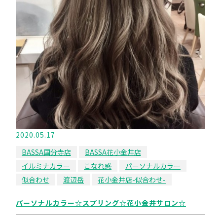
2020.05.17
BASSA国分寺店
BASSA花小金井店
イルミナカラー
こなれ感
パーソナルカラー
似合わせ
渡辺岳
花小金井店-似合わせ-
パーソナルカラー☆スプリング☆花小金井サロン☆