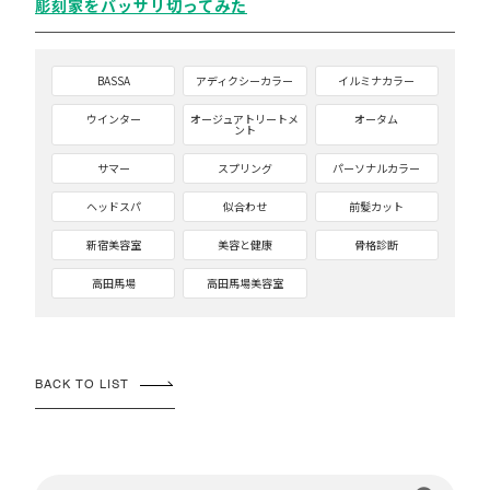
彫刻家をバッサリ切ってみた
BASSA
アディクシーカラー
イルミナカラー
ウインター
オージュアトリートメ
オータム
ント
サマー
スプリング
パーソナルカラー
ヘッドスパ
似合わせ
前髪カット
新宿美容室
美容と健康
骨格診断
高田馬場
高田馬場美容室
BACK TO LIST