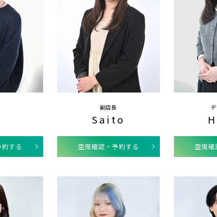
副店長
デ
i
Saito
H
予約する
空席確認・予約する
空席確