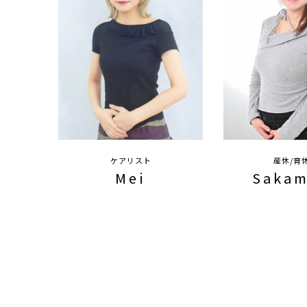
ケアリスト
産休/育
Mei
Sakam