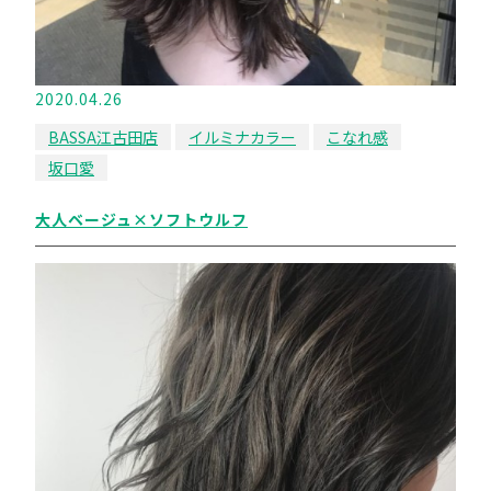
2020.04.26
BASSA江古田店
イルミナカラー
こなれ感
坂口愛
大人ベージュ×ソフトウルフ