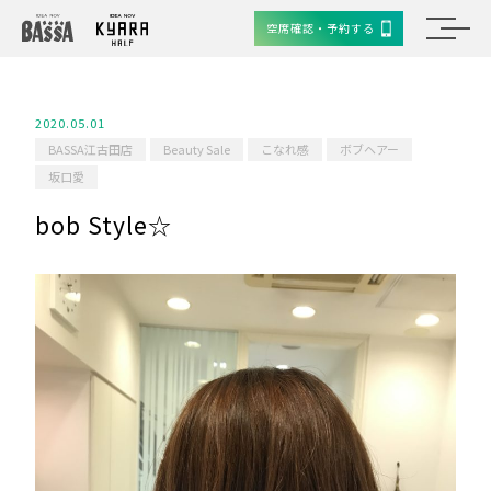
空席確認・予約する
2020.05.01
BASSA江古田店
Beauty Sale
こなれ感
ボブヘアー
坂口愛
bob Style☆