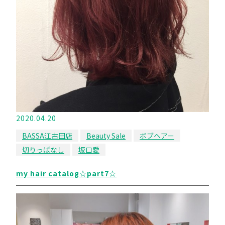
2020.04.20
BASSA江古田店
Beauty Sale
ボブヘアー
切りっぱなし
坂口愛
my hair catalog☆part7☆