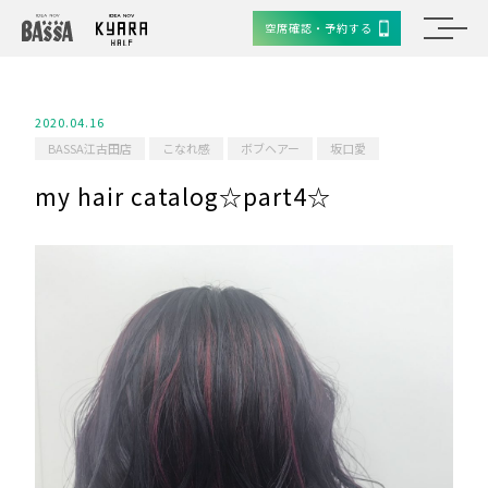
空席確認・予約する
2020.04.16
BASSA江古田店
こなれ感
ボブヘアー
坂口愛
my hair catalog☆part4☆