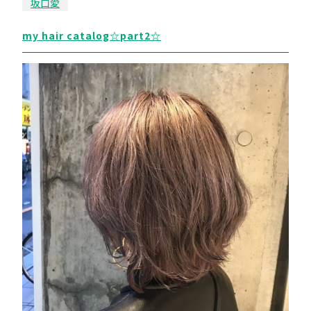
坂口愛
my hair catalog☆part2☆