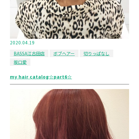
2020.04.19
BASSA江古田店
ボブヘアー
切りっぱなし
坂口愛
my hair catalog☆part6☆