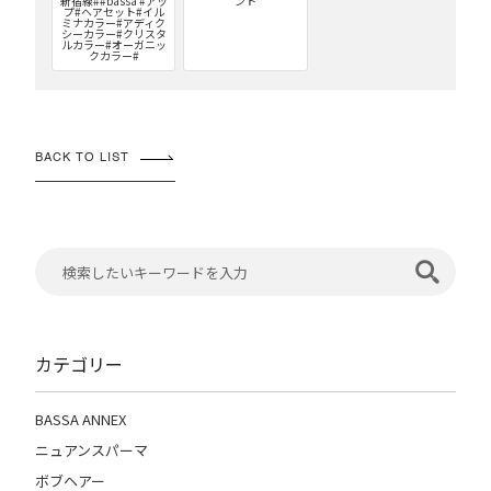
新宿線##bassa #アッ
ント
プ#ヘアセット#イル
ミナカラー#アディク
シーカラー#クリスタ
ルカラー#オーガニッ
クカラー#
BACK TO LIST
カテゴリー
BASSA ANNEX
ニュアンスパーマ
ボブヘアー