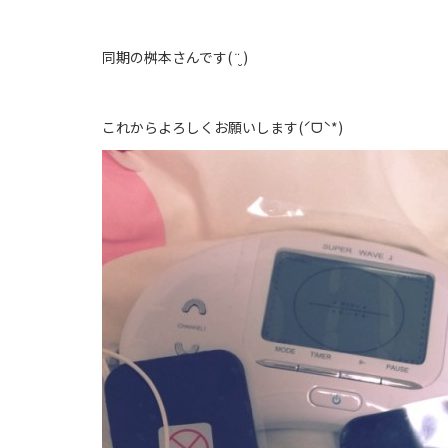
同期の桝本さんです( ¨̮ )
これからよろしくお願いします(ˊᗜˋ*)