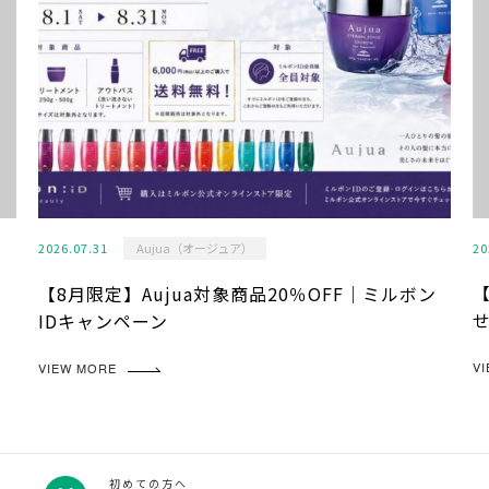
2026.07.31
Aujua（オージュア）
20
】
【8月限定】Aujua対象商品20％OFF｜ミルボン
IDキャンペーン
V
VIEW MORE
初めての方へ