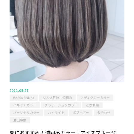
2021.05.27
BASSA ANNEX
BASSA石神井公園店
アディクシーカラー
イルミナカラー
グラデーションカラー
こなれ感
パーソナルカラー
ハイライト
ボブヘアー
似合わせ
池田玲華
夏におすすめ！透明感カラー「アイスブルージ