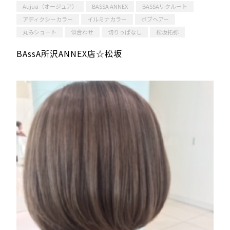
Aujua（オージュア）
BASSA ANNEX
BASSAリクルート
アディクシーカラー
イルミナカラー
ボブヘアー
丸みショート
似合わせ
切りっぱなし
松坂拓弥
BAssA所沢ANNEX店☆松坂