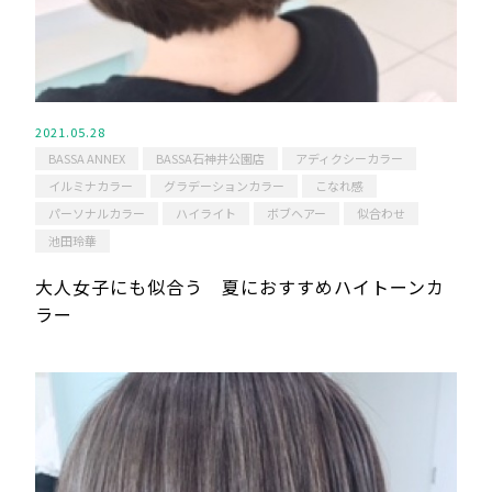
2021.05.28
BASSA ANNEX
BASSA石神井公園店
アディクシーカラー
イルミナカラー
グラデーションカラー
こなれ感
パーソナルカラー
ハイライト
ボブヘアー
似合わせ
池田玲華
大人女子にも似合う 夏におすすめハイトーンカ
ラー