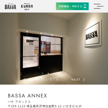
空席確認・予約する
1
/
5
BASSA ANNEX
バサ アネックス
〒359-1123 埼玉県所沢市日吉町9-22 いせきビル2F