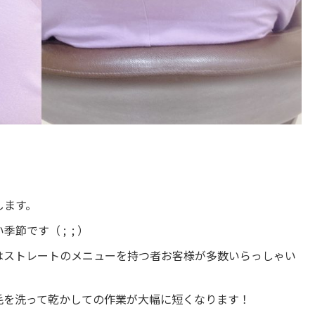
します。
い季節です（
;
;
）
はストレートのメニューを持つ者お客様が多数いらっしゃい
毛を洗って乾かしての作業が大幅に短くなります！