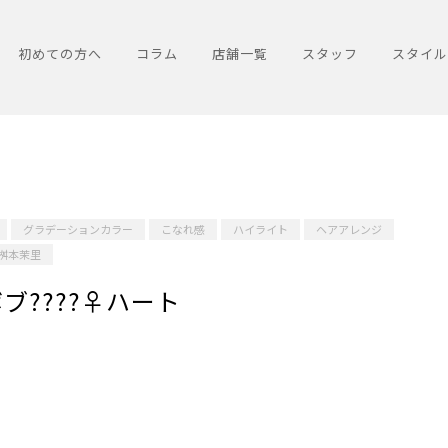
初めての方へ
コラム
店舗一覧
スタッフ
スタイル
グラデーションカラー
こなれ感
ハイライト
ヘアアレンジ
桝本茉里
???‍♀️ハート