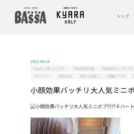
トップ
2020.08.24
Aujua（オージュア）
BASSA所沢店
IMPREA(インプレア)
ボブヘアー
似合わせ
切りっぱなし
前髪パーマ
小顔効果バッチリ大人気ミニボブ?