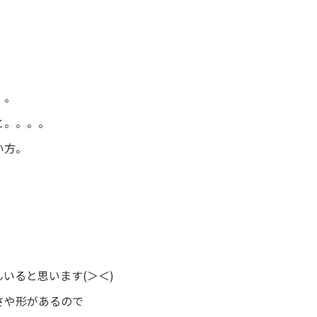
。。
と。。。。
い方。
んいると思います
(
＞＜
)
さや形があるので