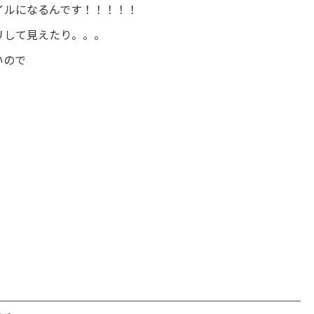
イルになるんです！！！！！
リして見えたり。。。
いので