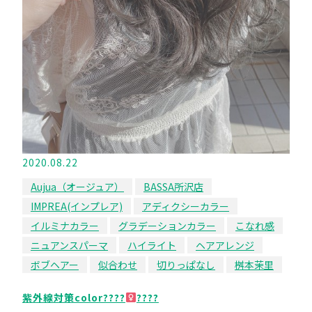
2020.08.22
Aujua（オージュア）
BASSA所沢店
IMPREA(インプレア)
アディクシーカラー
イルミナカラー
グラデーションカラー
こなれ感
ニュアンスパーマ
ハイライト
ヘアアレンジ
ボブヘアー
似合わせ
切りっぱなし
桝本茉里
紫外線対策color????‍
????