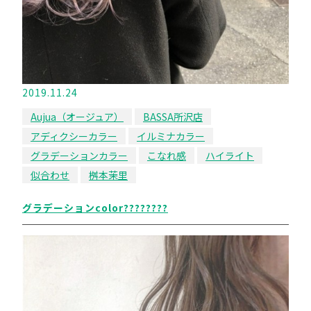
2019.11.24
Aujua（オージュア）
BASSA所沢店
アディクシーカラー
イルミナカラー
グラデーションカラー
こなれ感
ハイライト
似合わせ
桝本茉里
グラデーションcolor????????