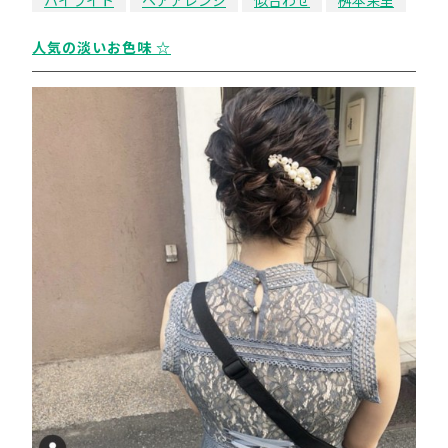
ハイライト
ヘアアレンジ
似合わせ
桝本茉里
人気の淡いお色味 ☆