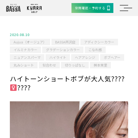
空席確認・予約する
2020.08.10
Aujua（オージュア）
BASSA所沢店
アディクシーカラー
イルミナカラー
グラデーションカラー
こなれ感
ニュアンスパーマ
ハイライト
ヘアアレンジ
ボブヘアー
丸みショート
似合わせ
切りっぱなし
桝本茉里
ハイトーンショートボブが大人気????‍
????