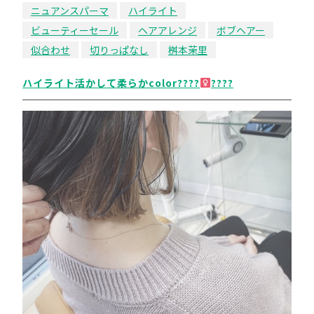
ニュアンスパーマ
ハイライト
ビューティーセール
ヘアアレンジ
ボブヘアー
似合わせ
切りっぱなし
桝本茉里
ハイライト活かして柔らかcolor????‍
????