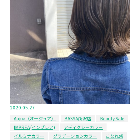
2020.05.27
Aujua（オージュア）
BASSA所沢店
Beauty Sale
IMPREA(インプレア)
アディクシーカラー
イルミナカラー
グラデーションカラー
こなれ感