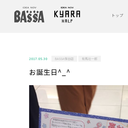
トップ
2017.05.30
BASSA保谷店
有馬壮一郎
お誕生日^_^