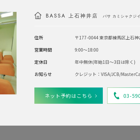
BASSA 上石神井店
バサ カミシャクジ
住所
〒177-0044 東京都練馬区上石神井2
営業時間
9:00〜18:00
定休日
年中無休(年始1日～3日は除く)
お知らせ
クレジット：VISA/JCB/MasterCa
ネット予約はこちら
03-59