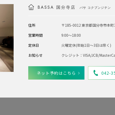
BASSA 国分寺店
バサ コクブンジテン
住所
〒185-0012 東京都国分寺市本町3
営業時間
9:00〜18:00
定休日
火曜定休(年始1日～3日は除く)
お知らせ
クレジット：VISA/JCB/MasterCa
ネット予約はこちら
042-3