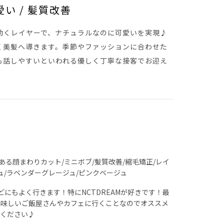
い / 髪質改善
動くレイヤーで、ナチュラルなのに可愛いを実現♪
く美髪へ導きます。季節やファッションに合わせた
も話しやすいといわれる優しく丁寧な接客でお迎え
ある顔まわりカット/ミニボブ/髪質改善/縮毛矯正/レイ
ュ/ラベンダーグレージュ/ピンクベージュ
などにもよく行きます！特にNCTDREAMが好きです！最
美味しいご飯屋さんやカフェに行くことなのでオススメ
てください♪