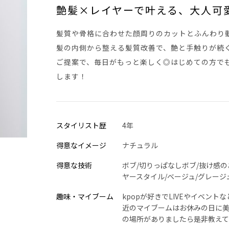
艶髪×レイヤーで叶える、大人可愛
髪質や骨格に合わせた顔周りのカットとふんわり
髪の内側から整える髪質改善で、艶と手触りが続
ご提案で、毎日がもっと楽しく◎はじめての方で
します！
スタイリスト歴
4年
得意なイメージ
ナチュラル
得意な技術
ボブ/切りっぱなしボブ/抜け感の
ヤースタイル/ベージュ/グレージ
趣味・マイブーム
kpopが好きでLIVEやイベント
近のマイブームはお休みの日に
の場所がありましたら是非教え