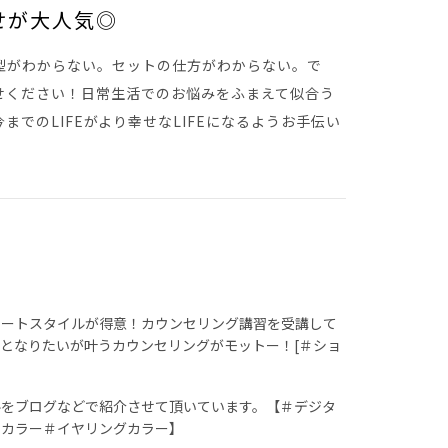
せが大人気◎
型がわからない。セットの仕方がわからない。で
せください！日常生活でのお悩みをふまえて似合う
でのLIFEがより幸せなLIFEになるようお手伝い
ョートスタイルが得意！カウンセリング講習を受講して
となりたいが叶うカウンセリングがモットー！[＃ショ
】
ルをブログなどで紹介させて頂いています。【＃デジタ
ーカラー＃イヤリングカラー】